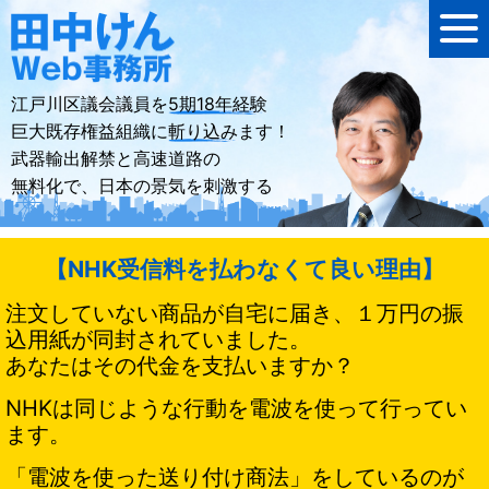
江戸川区議会議員を
5期18年経験
巨大既存権益組織に
斬り込み
ます！
武器輸出解禁と高速道路の
無料化で、日本の景気を刺激する
【NHK受信料を払わなくて良い理由】
注文していない商品が自宅に届き、１万円の振
込用紙が同封されていました。
あなたはその代金を支払いますか？
NHKは同じような行動を電波を使って行ってい
ます。
「電波を使った送り付け商法」をしているのが