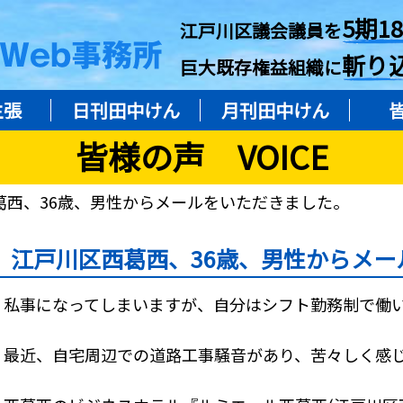
5期1
江戸川区議会議員を
斬り
巨大既存権益組織に
主張
日刊田中けん
月刊田中けん
皆様の声 VOICE
葛西、36歳、男性からメールをいただきました。
江戸川区西葛西、36歳、男性からメー
私事になってしまいますが、自分はシフト勤務制で働
最近、自宅周辺での道路工事騒音があり、苦々しく感