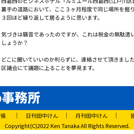
西葛西のビジネスホテル『ルミエール西葛西(江戸川区西葛
裏手の道路において、ここ３ヶ月程度で同じ場所を掘
３回ほど繰り返して居るように思います。
気づきは騒音であったのですが、これは税金の無駄遣
しょうか？
どこに聞いていいのか判らずに、連絡させて頂きまし
区議会にて議題に上ることを夢見ます。
主張
日刊田中けん
月刊田中けん
Copyright(C)2022 Ken Tanaka All Rights Reserved.